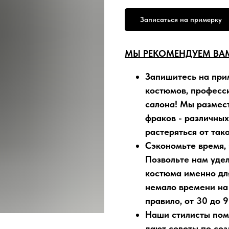
Записаться на примерку
МЫ РЕКОМЕНДУЕМ ВАМ
Запишитесь на при
костюмов, професс
салона! Мы размест
фраков - различных
растеряться от так
Сэкономьте время,
Позвольте нам уде
костюма именно дл
немало времени на
правило, от 30 до 9
Наши стилисты по
дают советы по со