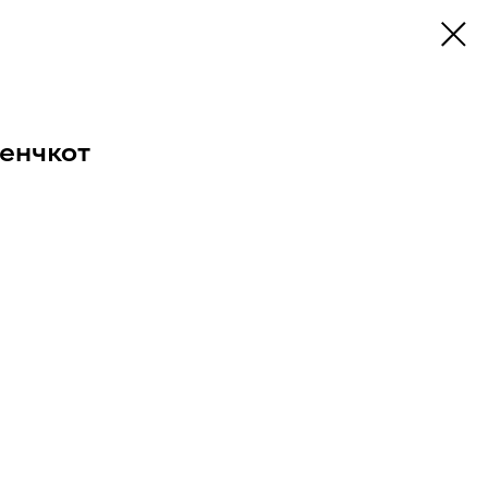
енчкот