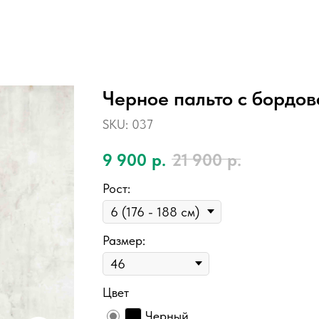
Черное пальто с бордов
SKU:
037
9 900
р.
21 900
р.
Рост:
Размер:
Цвет
Черный